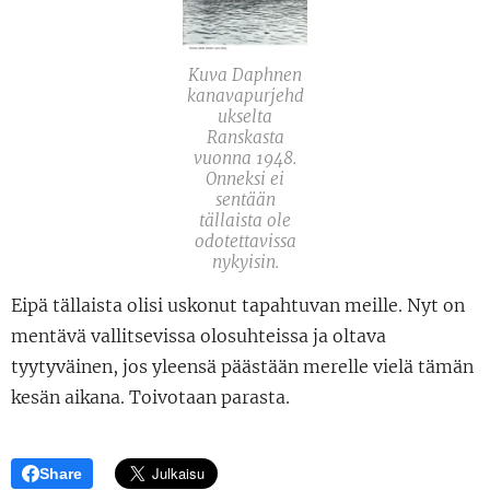
Kuva Daphnen
kanavapurjehd
ukselta
Ranskasta
vuonna 1948.
Onneksi ei
sentään
tällaista ole
odotettavissa
nykyisin.
Eipä tällaista olisi uskonut tapahtuvan meille. Nyt on
mentävä vallitsevissa olosuhteissa ja oltava
tyytyväinen, jos yleensä päästään merelle vielä tämän
kesän aikana. Toivotaan parasta.
Share