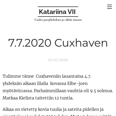
Katariina VII
Uudet purjehdukset ja vähän muuta
7.7.2020 Cuxhaven
07.07.2020
Tulimme tänne Cuxhaveniin lauantaina 4.7.
yhdeksän aikaan illalla kovassa Elbe-joen
myötävirrassa. Parhaimmillaan vauhtia oli 9.5 solmua.
Matkaa Kielista taitettiin 12 tuntia.
Aikaa on vietetty kovia tuulia ja sateita pidellen ja