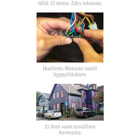
tältä. Ei tietoa. Edes takuusta.
Huollettu Webasto vaatii
hyppyliitoksen.
Ei ihan vaan tavallisen
harmaata.