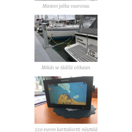
Maston jalka vuorossa.
Mikäs se täällä olikaan.
220 euron karttakortti näyttää