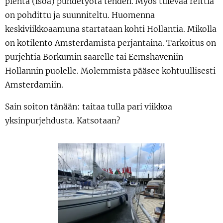
pientä (isoa) puhdetyötä tehden. Myös tulevaa reittiä
on pohdittu ja suunniteltu. Huomenna
keskiviikkoaamuna startataan kohti Hollantia. Mikolla
on kotilento Amsterdamista perjantaina. Tarkoitus on
purjehtia Borkumin saarelle tai Eemshaveniin
Hollannin puolelle. Molemmista pääsee kohtuullisesti
Amsterdamiin.
Sain soiton tänään: taitaa tulla pari viikkoa
yksinpurjehdusta. Katsotaan?