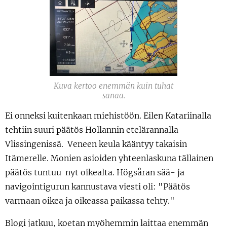
Kuva kertoo enemmän kuin tuhat
sanaa.
Ei onneksi kuitenkaan miehistöön. Eilen Katariinalla
tehtiin suuri päätös Hollannin etelärannalla
Vlissingenissä. Veneen keula kääntyy takaisin
Itämerelle. Monien asioiden yhteenlaskuna tällainen
päätös tuntuu nyt oikealta. Högsåran sää- ja
navigointigurun kannustava viesti oli: "Päätös
varmaan oikea ja oikeassa paikassa tehty."
Blogi jatkuu, koetan myöhemmin laittaa enemmän