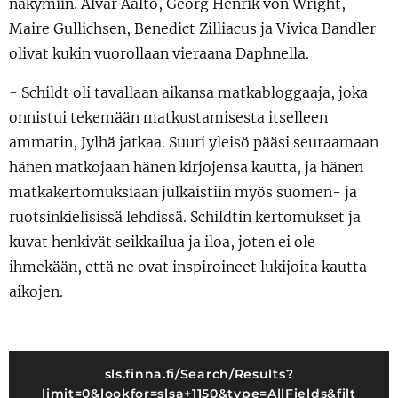
näkymiin. Alvar Aalto, Georg Henrik von Wright,
Maire Gullichsen, Benedict Zilliacus ja Vivica Bandler
olivat kukin vuorollaan vieraana Daphnella.
- Schildt oli tavallaan aikansa matkabloggaaja, joka
onnistui tekemään matkustamisesta itselleen
ammatin, Jylhä jatkaa. Suuri yleisö pääsi seuraamaan
hänen matkojaan hänen kirjojensa kautta, ja hänen
matkakertomuksiaan julkaistiin myös suomen- ja
ruotsinkielisissä lehdissä. Schildtin kertomukset ja
kuvat henkivät seikkailua ja iloa, joten ei ole
ihmekään, että ne ovat inspiroineet lukijoita kautta
aikojen.
sls.finna.fi/Search/Results?
limit=0&lookfor=slsa+1150&type=AllFields&filt