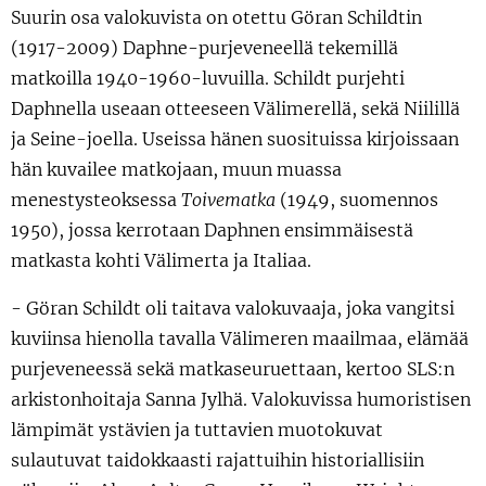
S
uurin osa valokuvista on otettu Göran Schildtin
(1917-2009) Daphne-purjeveneellä tekemillä
matkoilla 1940-1960-luvuilla. Schildt purjehti
Daphnella useaan otteeseen Välimerellä, sekä Niilillä
ja Seine-joella. Useissa hänen suosituissa kirjoissaan
hän kuvailee matkojaan, muun muassa
menestysteoksessa
Toivematka
(1949, suomennos
1950), jossa kerrotaan Daphnen ensimmäisestä
matkasta kohti Välimerta ja Italiaa.
- Göran Schildt oli taitava valokuvaaja, joka vangitsi
kuviinsa hienolla tavalla Välimeren maailmaa, elämää
purjeveneessä sekä matkaseuruettaan, kertoo SLS:n
arkistonhoitaja Sanna Jylhä. Valokuvissa humoristisen
lämpimät ystävien ja tuttavien muotokuvat
sulautuvat taidokkaasti rajattuihin historiallisiin