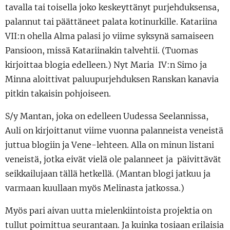
tavalla tai toisella joko keskeyttänyt purjehduksensa,
palannut tai päättäneet palata kotinurkille. Katariina
VII:n ohella Alma palasi jo viime syksynä samaiseen
Pansioon, missä Katariinakin talvehtii. (Tuomas
kirjoittaa blogia edelleen.) Nyt Maria IV:n Simo ja
Minna aloittivat paluupurjehduksen Ranskan kanavia
pitkin takaisin pohjoiseen.
S/y Mantan, joka on edelleen Uudessa Seelannissa,
Auli on kirjoittanut viime vuonna palanneista veneistä
juttua blogiin ja Vene-lehteen. Alla on minun listani
veneistä, jotka eivät vielä ole palanneet ja päivittävät
seikkailujaan tällä hetkellä. (Mantan blogi jatkuu ja
varmaan kuullaan myös Melinasta jatkossa.)
Myös pari aivan uutta mielenkiintoista projektia on
tullut poimittua seurantaan. Ja kuinka tosiaan erilaisia