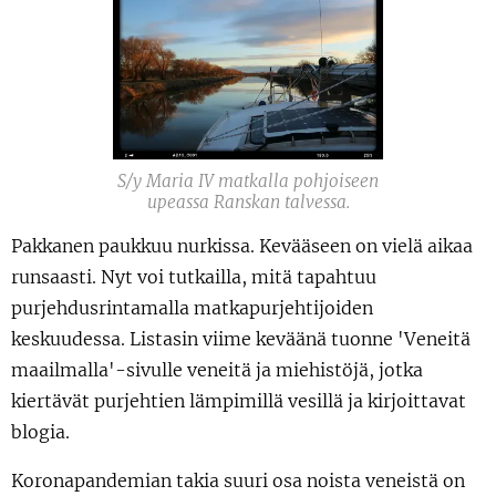
S/y Maria IV matkalla pohjoiseen
upeassa Ranskan talvessa.
Pakkanen paukkuu nurkissa. Kevääseen on vielä aikaa
runsaasti. Nyt voi tutkailla, mitä tapahtuu
purjehdusrintamalla matkapurjehtijoiden
keskuudessa. Listasin viime keväänä tuonne 'Veneitä
maailmalla'-sivulle veneitä ja miehistöjä, jotka
kiertävät purjehtien lämpimillä vesillä ja kirjoittavat
blogia.
Koronapandemian takia suuri osa noista veneistä on