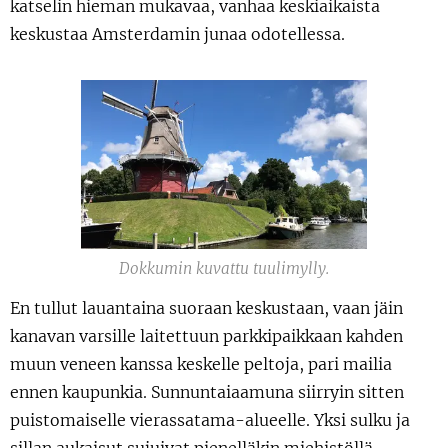
katselin hieman mukavaa, vanhaa keskiaikaista
keskustaa Amsterdamin junaa odotellessa.
Dokkumin kuvattu tuulimylly.
En tullut lauantaina suoraan keskustaan, vaan jäin
kanavan varsille laitettuun parkkipaikkaan kahden
muun veneen kanssa keskelle peltoja, pari mailia
ennen kaupunkia. Sunnuntaiaamuna siirryin sitten
puistomaiselle vierassatama-alueelle. Yksi sulku ja
sillan aukaisut sujuivat pienelläkin miehistöllä.