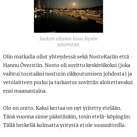
Jaakon ottama kuva Nysän
satamasta.
Olin matkalla ollut yhteydessä sekä NostoKariin että
Hannu Överstiin. Nosto oli sovittu keskiviikoksi (joka
vaihtui torstaiksi nosturin rikkoutumisen johdosta) ja
vetolaitteen purku ja tarkastus sovittiin aloitettavaksi
ensi maanantaina.
Olo on ontto. Kaksi kertaa on nyt yritetty etelään.
Tänä vuonna sinne päästiinkin, tosin etelä-köpingiin.
Tällä hetkellä kolmatta yritystä ei ole suunnitteilla.