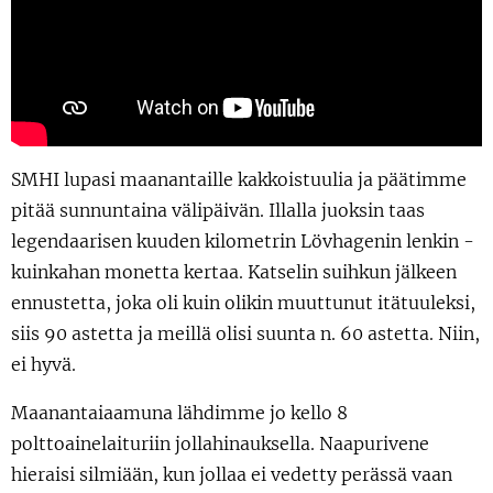
SMHI lupasi maanantaille kakkoistuulia ja päätimme
pitää sunnuntaina välipäivän. Illalla juoksin taas
legendaarisen kuuden kilometrin Lövhagenin lenkin -
kuinkahan monetta kertaa. Katselin suihkun jälkeen
ennustetta, joka oli kuin olikin muuttunut itätuuleksi,
siis 90 astetta ja meillä olisi suunta n. 60 astetta. Niin,
ei hyvä.
Maanantaiaamuna lähdimme jo kello 8
polttoainelaituriin jollahinauksella. Naapurivene
hieraisi silmiään, kun jollaa ei vedetty perässä vaan