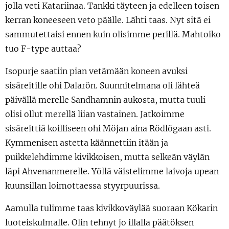
jolla veti Katariinaa. Tankki täyteen ja edelleen toisen
kerran koneeseen veto päälle. Lähti taas. Nyt sitä ei
sammutettaisi ennen kuin olisimme perillä. Mahtoiko
tuo F-type auttaa?
Isopurje saatiin pian vetämään koneen avuksi
sisäreitille ohi Dalarön. Suunnitelmana oli lähteä
päivällä merelle Sandhamnin aukosta, mutta tuuli
olisi ollut merellä liian vastainen. Jatkoimme
sisäreittiä koilliseen ohi Möjan aina Rödlögaan asti.
Kymmenisen astetta käännettiin itään ja
puikkelehdimme kivikkoisen, mutta selkeän väylän
läpi Ahvenanmerelle. Yöllä väistelimme laivoja upean
kuunsillan loimottaessa styyrpuurissa.
Aamulla tulimme taas kivikkoväylää suoraan Kökarin
luoteiskulmalle. Olin tehnyt jo illalla päätöksen