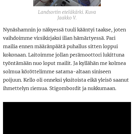
Landsortin eteläkärki. Kuva
Jaakko V.
Nynäshamnin jo näkyessä tuuli kääntyi taakse, joten
vaihdoimme virsikirjaksi illan hämärtyessä. Pari
mailia ennen määränpäätä puhallus sitten loppui
kokonaan. Laitoimme jollan perämoottori lukittuna
työntämään nuo loput mailit. Ja kyllähän me kolmea
solmua köröttelimme satama-altaan siniseen
poijuun. Kello oli onneksi yksitoista eikä yleisö saanut
ihmettelyn riemua. Stigombordit ja nukkumaan.