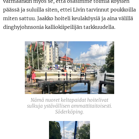
varmaankin myös se, että osasimme toimia köysien
päässä ja suluilla siten, ettei Livin tarvinnut poukkoilla
miten sattuu. Jaakko hoiteli keulaköysiä ja aina välillä
dinghyjohnsonia kalliokiipeilijän tarkkuudella.
Nämä nuoret keltapaidat hoitelivat
sulkuja ystävällisen ammattitaitoisesti.
Söderköping.