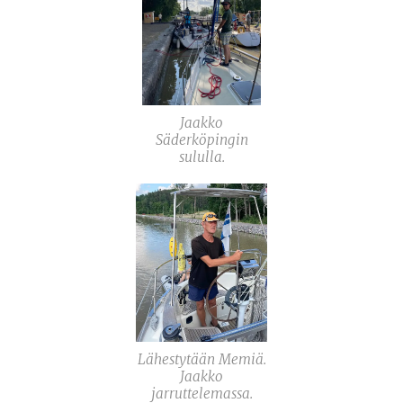
Jaakko
Säderköpingin
sululla.
Lähestytään Memiä.
Jaakko
jarruttelemassa.