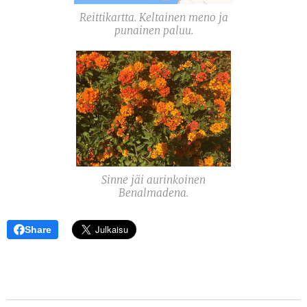
Reittikartta. Keltainen meno ja
punainen paluu.
Sinne jäi aurinkoinen
Benalmadena.
Share