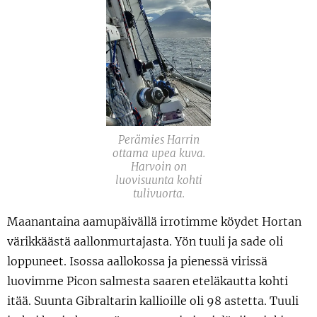
Perämies Harrin
ottama upea kuva.
Harvoin on
luovisuunta kohti
tulivuorta.
Maanantaina aamupäivällä irrotimme köydet Hortan
värikkäästä aallonmurtajasta. Yön tuuli ja sade oli
loppuneet. Isossa aallokossa ja pienessä virissä
luovimme Picon salmesta saaren eteläkautta kohti
itää. Suunta Gibraltarin kallioille oli 98 astetta. Tuuli