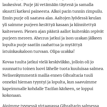
laukesivat. Purje jäi vetämään täytenä ja samalla
skuutti katkesi paineesta. Alkoi parin tunnin rimpuilu.
Ensin purje oli saatava alas. Aaltojen lyödessä keulan
yli saimme purjeen kerättyä kasaan ja kiinnitettyä
kaiteeseen. Pienen ajan päästä aallot kuitenkin repivät
purjeen mereen. Aherrus jatkui ja ison urakan jälkeen
lopulta purje saatiin raahattua ja mytättyä
istuinkaukaloon turvaan. Olipa urakka!
Kovaa tuulta jatkui vielä keskiviikko, jolloin oli jo
suunnattu toinen luovi lähelle tuota kuuluisaa salmea.
Nelisenkymmentä mailia ennen Gibraltaria tuuli
onneksi hieman tyyntyi ja lopulta, kun saavuimme
kapeimmalle kohdalle Tarifan kärkeen, se loppui
kokonaan.
Ajoimme tyynessä virtaavassa Gibraltarin salmessa