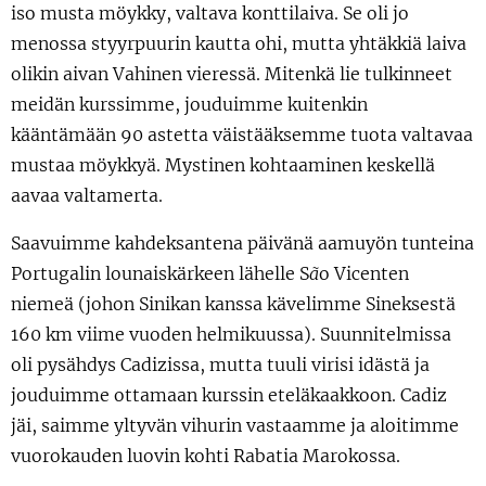
iso musta möykky, valtava konttilaiva. Se oli jo
menossa styyrpuurin kautta ohi, mutta yhtäkkiä laiva
olikin aivan Vahinen vieressä. Mitenkä lie tulkinneet
meidän kurssimme, jouduimme kuitenkin
kääntämään 90 astetta väistääksemme tuota valtavaa
mustaa möykkyä. Mystinen kohtaaminen keskellä
aavaa valtamerta.
Saavuimme kahdeksantena päivänä aamuyön tunteina
Portugalin lounaiskärkeen lähelle S
ã
o Vicenten
niemeä (johon Sinikan kanssa kävelimme Sineksestä
160 km viime vuoden helmikuussa). Suunnitelmissa
oli pysähdys Cadizissa, mutta tuuli virisi idästä ja
jouduimme ottamaan kurssin eteläkaakkoon. Cadiz
jäi, saimme yltyvän vihurin vastaamme ja aloitimme
vuorokauden luovin kohti Rabatia Marokossa.