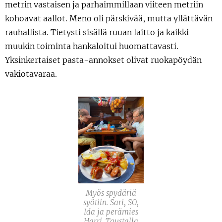
metrin vastaisen ja parhaimmillaan viiteen metriin
kohoavat aallot. Meno oli pärskivää, mutta yllättävän
rauhallista. Tietysti sisällä ruuan laitto ja kaikki
muukin toiminta hankaloitui huomattavasti.
Yksinkertaiset pasta-annokset olivat ruokapöydän
vakiotavaraa.
Myös spydäriä
syötiin. Sari, SO,
Ida ja perämies
Harri. Taustalla