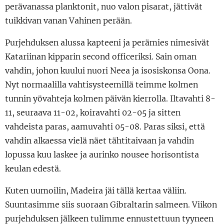
perävanassa planktonit, nuo valon pisarat, jättivät
tuikkivan vanan Vahinen perään.
Purjehduksen alussa kapteeni ja perämies nimesivät
Katariinan kipparin second officeriksi. Sain oman
vahdin, johon kuului nuori Neea ja isosiskonsa Oona.
Nyt normaalilla vahtisysteemillä teimme kolmen
tunnin yövahteja kolmen päivän kierrolla. Iltavahti 8-
11, seuraava 11-02, koiravahti 02-05 ja sitten
vahdeista paras, aamuvahti 05-08. Paras siksi, että
vahdin alkaessa vielä näet tähtitaivaan ja vahdin
lopussa kuu laskee ja aurinko nousee horisontista
keulan edestä.
Kuten uumoilin, Madeira jäi tällä kertaa väliin.
Suuntasimme siis suoraan Gibraltarin salmeen. Viikon
purjehduksen jälkeen tulimme ennustettuun tyyneen