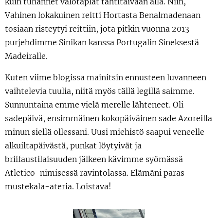
kuin tuhannet valotäplät tähtitaivaan alla. Niin,
Vahinen lokakuinen reitti Hortasta Benalmadenaan
tosiaan risteytyi reittiin, jota pitkin vuonna 2013
purjehdimme Sinikan kanssa Portugalin Sineksestä
Madeiralle.
Kuten viime blogissa mainitsin ennusteen luvanneen
vaihtelevia tuulia, niitä myös tällä legillä saimme.
Sunnuntaina emme vielä merelle lähteneet. Oli
sadepäivä, ensimmäinen kokopäiväinen sade Azoreilla
minun siellä ollessani. Uusi miehistö saapui veneelle
alkuiltapäivästä, punkat löytyivät ja
briifaustilaisuuden jälkeen kävimme syömässä
Atletico-nimisessä ravintolassa. Elämäni paras
mustekala-ateria. Loistava!