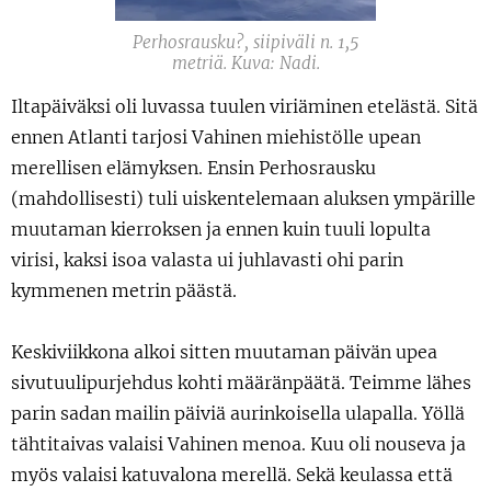
Perhosrausku?, siipiväli n. 1,5
metriä. Kuva: Nadi.
Iltapäiväksi oli luvassa tuulen viriäminen etelästä. Sitä
ennen Atlanti tarjosi Vahinen miehistölle upean
merellisen elämyksen. Ensin Perhosrausku
(mahdollisesti) tuli uiskentelemaan aluksen ympärille
muutaman kierroksen ja ennen kuin tuuli lopulta
virisi, kaksi isoa valasta ui juhlavasti ohi parin
kymmenen metrin päästä.
Keskiviikkona alkoi sitten muutaman päivän upea
sivutuulipurjehdus kohti määränpäätä. Teimme lähes
parin sadan mailin päiviä aurinkoisella ulapalla. Yöllä
tähtitaivas valaisi Vahinen menoa. Kuu oli nouseva ja
myös valaisi katuvalona merellä. Sekä keulassa että