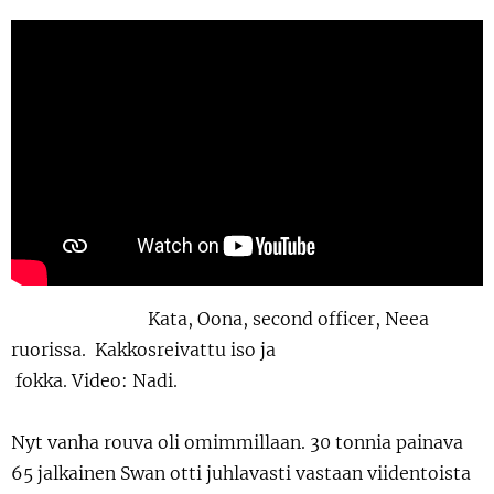
Kata, Oona, second officer, Neea
ruorissa.
K
akkosreivattu iso ja
fokka. Video: Nadi.
Nyt vanha rouva oli omimmillaan. 30 tonnia painava
65 jalkainen Swan otti juhlavasti vastaan viidentoista