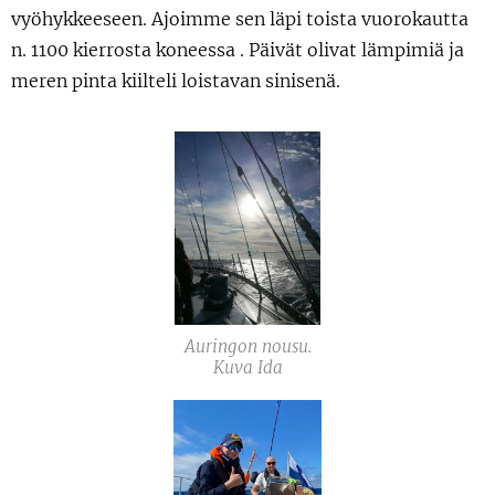
vyöhykkeeseen. Ajoimme sen läpi
toista vuorokautta
n. 1100 kierrosta koneessa . Päivät olivat lämpimiä ja
meren pinta kiilteli loistavan sinisenä.
Auringon nousu.
Kuva Ida