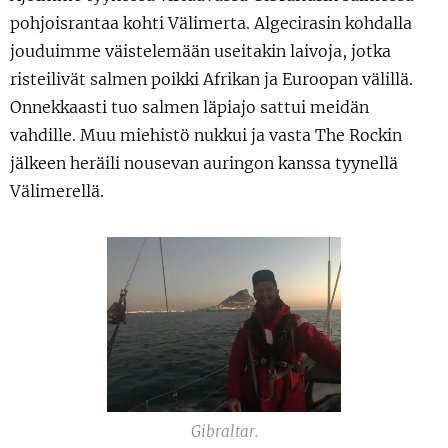
pohjoisrantaa kohti Välimerta. Algecirasin kohdalla
jouduimme väistelemään useitakin laivoja, jotka
risteilivät salmen poikki Afrikan ja Euroopan välillä.
Onnekkaasti tuo salmen läpiajo sattui meidän
vahdille. Muu miehistö nukkui ja vasta The Rockin
jälkeen heräili nousevan auringon kanssa tyynellä
Välimerellä.
Gibraltar.