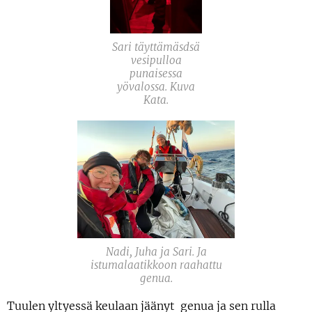
Sari täyttämäsdsä
vesipulloa
punaisessa
yövalossa. Kuva
Kata.
Nadi, Juha ja Sari. Ja
istumalaatikkoon raahattu
genua.
Tuulen yltyessä keulaan jäänyt genua ja sen rulla