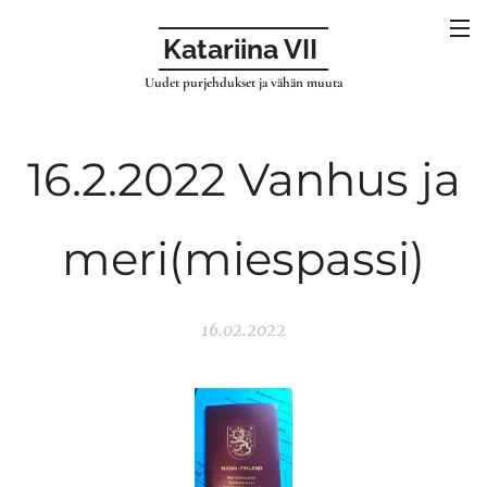
Katariina VII
Uudet purjehdukset ja vähän muuta
16.2.2022 Vanhus ja
meri(miespassi)
16.02.2022