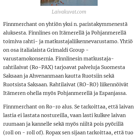
Laivakuvat.com
Finnmerchant on yhtiön yksi n. paristakymmenestä
aluksesta. Finnlines on Itämerellä ja Pohjanmerellä
toimiva rahti- ja matkustajaliikennevarustamo. Yhtiö
on osa italialaista Grimaldi Group -
varustamokonsernia. Finnlinesin matkustaja-
rahtilaivat (Ro-PAX) tarjoavat palveluja Suomesta
Saksaan ja Ahvenanmaan kautta Ruotsiin sekä
Ruotsista Saksaan. Rahtilaivat (RO-RO) liikennöivät
Itämeren ohella myös Pohjanmerellä ja Espanjassa.
Finnmerchant on Ro-ro alus. Se tarkoittaa, että laivan
lastia ei lastata nostureilla, vaan lasti kulkee laivan
ruumaan ja kannelle sekä myös niiltä pois pyörillä
(roll on - roll of). Ropax sen sijaan tarkoittaa, että tuo