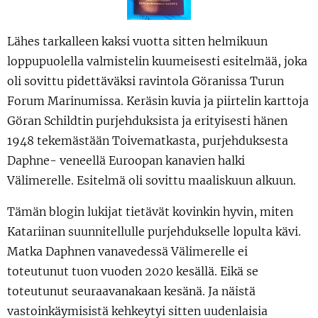
Lähes tarkalleen kaksi vuotta sitten helmikuun
loppupuolella valmistelin kuumeisesti esitelmää, joka
oli sovittu pidettäväksi ravintola Göranissa Turun
Forum Marinumissa. Keräsin kuvia ja piirtelin karttoja
Göran Schildtin purjehduksista ja erityisesti hänen
1948 tekemästään Toivematkasta, purjehduksesta
Daphne- veneellä Euroopan kanavien halki
Välimerelle. Esitelmä oli sovittu maaliskuun alkuun.
Tämän blogin lukijat tietävät kovinkin hyvin, miten
Katariinan suunnitellulle purjehdukselle lopulta kävi.
Matka Daphnen vanavedessä Välimerelle ei
toteutunut tuon vuoden 2020 kesällä. Eikä se
toteutunut seuraavanakaan kesänä. Ja näistä
vastoinkäymisistä kehkeytyi sitten uudenlaisia