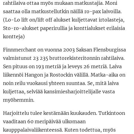
rahtilaiva ottaa myös mukaan matkustajia. Moni
saattaa olla matkustellutkin näillä ro-pax laivoilla.
(Lo-Lo lift on/lift off alukset kuljettavat irtolasteja,
Sto-ro-alukset paperirullia ja konttialukset erilaisia
kontteja)
Finnmerchant on vuonna 2003 Saksan Flensburgissa
valmistunut 23 235 bruttorekisteritonnin rahtilaiva.
Sen pituus on 193 metriä ja leveys 26 metriä. Laiva
liikennöi Hangon ja Rostockin välillä. Matka-aika on
noin reilu vuokausi yhteen suuntaa. Se, mitä laiva
kuljettaa, selviää kansimiesharjoittelijalle vasta
myöhemmin.
Harjoittelu tulee kestämään kuukauden. Tutkintoon
vaaditaan 60 meripäivää ulkomaan
kaupppalaivaliikenteessä. Kuten todettua, myös