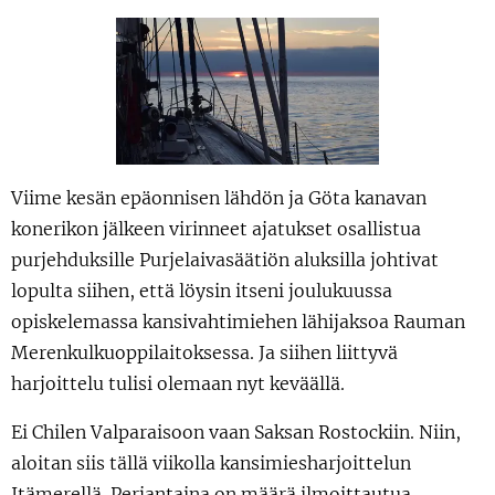
Viime kesän epäonnisen lähdön ja Göta kanavan
konerikon jälkeen virinneet ajatukset osallistua
purjehduksille Purjelaivasäätiön aluksilla johtivat
lopulta siihen, että löysin itseni joulukuussa
opiskelemassa kansivahtimiehen lähijaksoa Rauman
Merenkulkuoppilaitoksessa. Ja siihen liittyvä
harjoittelu tulisi olemaan nyt keväällä.
Ei Chilen Valparaisoon vaan Saksan Rostockiin. Niin,
aloitan siis tällä viikolla kansimiesharjoittelun
Itämerellä. Perjantaina on määrä ilmoittautua