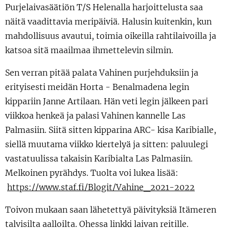
Purjelaivasäätiön T/S Helenalla harjoittelusta saa
näitä vaadittavia meripäiviä. Halusin kuitenkin, kun
mahdollisuus avautui, toimia oikeilla rahtilaivoilla ja
katsoa sitä maailmaa ihmettelevin silmin.
Sen verran pitää palata Vahinen purjehduksiin ja
erityisesti meidän Horta - Benalmadena legin
kippariin Janne Artilaan. Hän veti legin jälkeen pari
viikkoa henkeä ja palasi Vahinen kannelle Las
Palmasiin. Siitä sitten kipparina ARC- kisa Karibialle,
siellä muutama viikko kiertelyä ja sitten: paluulegi
vastatuulissa takaisin Karibialta Las Palmasiin.
Melkoinen pyrähdys. Tuolta voi lukea lisää:
https://www.staf.fi/Blogit/Vahine_2021-2022
Toivon mukaan saan lähetettyä päivityksiä Itämeren
talvisilta aalloilta. Ohessa linkki laivan reitille.