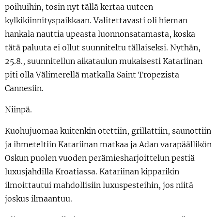
poihuihin, tosin nyt tällä kertaa uuteen
kylkikiinnityspaikkaan. Valitettavasti oli hieman
hankala nauttia upeasta luonnonsatamasta, koska
tätä paluuta ei ollut suunniteltu tällaiseksi. Nythän,
25.8., suunnitellun aikataulun mukaisesti Katariinan
piti olla Välimerellä matkalla Saint Tropezista
Cannesiin.
Niinpä.
Kuohujuomaa kuitenkin otettiin, grillattiin, saunottiin
ja ihmeteltiin Katariinan matkaa ja Adan varapäällikön
Oskun puolen vuoden perämiesharjoittelun pestiä
luxusjahdilla Kroatiassa. Katariinan kipparikin
ilmoittautui mahdollisiin luxuspesteihin, jos niitä
joskus ilmaantuu.