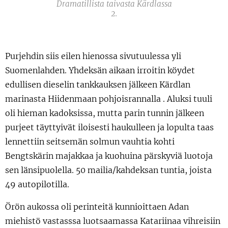
Dramatillista taivasta Kärdlassa
2.
Purjehdin siis eilen hienossa sivutuulessa yli
Suomenlahden. Yhdeksän aikaan irroitin köydet
edullisen dieselin tankkauksen jälkeen Kärdlan
marinasta Hiidenmaan pohjoisrannalla . Aluksi tuuli
oli hieman kadoksissa, mutta parin tunnin jälkeen
purjeet täyttyivät iloisesti haukulleen ja lopulta taas
lennettiin seitsemän solmun vauhtia kohti
Bengtskärin majakkaa ja kuohuina pärskyviä luotoja
sen länsipuolella. 50 mailia/kahdeksan tuntia, joista
49 autopilotilla.
Örön aukossa oli perinteitä kunnioittaen Adan
miehistö vastasssa luotsaamassa Katariinaa vihreisiin