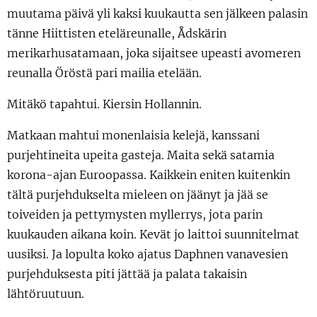
muutama päivä yli kaksi kuukautta sen jälkeen palasin
tänne Hiittisten eteläreunalle, Ådskärin
merikarhusatamaan, joka sijaitsee upeasti avomeren
reunalla Öröstä pari mailia etelään.
Mitäkö tapahtui. Kiersin Hollannin.
Matkaan mahtui monenlaisia kelejä, kanssani
purjehtineita upeita gasteja. Maita sekä satamia
korona-ajan Euroopassa. Kaikkein eniten kuitenkin
tältä purjehdukselta mieleen on jäänyt ja jää se
toiveiden ja pettymysten myllerrys, jota parin
kuukauden aikana koin. Kevät jo laittoi suunnitelmat
uusiksi. Ja lopulta koko ajatus Daphnen vanavesien
purjehduksesta piti jättää ja palata takaisin
lähtöruutuun.