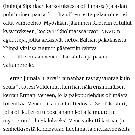
(huhuja Siperiaan karkotuksesta oli ilmassa) ja asian
pohtiminen päätyi lopulta siihen, että palaaminen ei
ollut vaihtoehto. Myöskään jääminen Ruotsiin ei tullut
kysymykseen, koska Tukholmasssa pyöri NKVD:n
agentteja, jotka keräsivät tietoa Baltian pakolaisista.
Niinpä yksissä tuumin päätettiin ryhtyä
suunnittelemaan veneen hankintaa ja pakoa
valtamerelle.
"Herran jumala, Harry! Tämänhän täytyy vuotaa kuin
seula", totesi Voldemar, kun hän näki ensimmäisen
kerran Erman, veneen, jolla pakopurjehdus oli määrä
toteuttaa. Veneen ikä ei ollut tiedossa. Se oli kosteri,
jolla oli kuljetettu postia rannikolla ja muutettu
myöhemmin huvialukseksi. Vene vaikutti iästään ja
senhetkisestä kunnostaan huolimatta merikelpoiselta