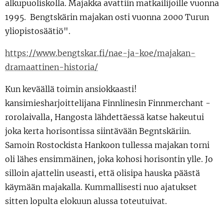
alkupuoliskolla. Majakka avattiin matkailijoille vuonna
1995. Bengtskärin majakan osti vuonna 2000 Turun
yliopistosäätiö".
https://www.bengtskar.fi/nae-ja-koe/majakan-
dramaattinen-historia/
Kun keväällä toimin ansiokkaasti!
kansimiesharjoittelijana Finnlinesin Finnmerchant -
rorolaivalla, Hangosta lähdettäessä katse hakeutui
joka kerta horisontissa siintävään Begntskäriin.
Samoin Rostockista Hankoon tullessa majakan torni
oli lähes ensimmäinen, joka kohosi horisontin ylle. Jo
silloin ajattelin useasti, että olisipa hauska päästä
käymään majakalla. Kummallisesti nuo ajatukset
sitten lopulta elokuun alussa toteutuivat.