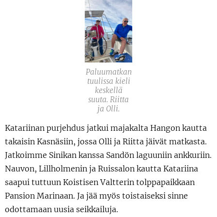
Paluumatkan
tuulissa kieli
keskellä
suuta. Riitta
ja Olli.
Katariinan purjehdus jatkui majakalta Hangon kautta
takaisin Kasnäsiin, jossa Olli ja Riitta jäivät matkasta.
Jatkoimme Sinikan kanssa Sandön laguuniin ankkuriin.
Nauvon, Lillholmenin ja Ruissalon kautta Katariina
saapui tuttuun Koistisen Valtterin tolppapaikkaan
Pansion Marinaan. Ja jää myös toistaiseksi sinne
odottamaan uusia seikkailuja.