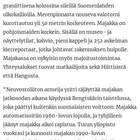
graniittisena kolossina sileillä Suomenlahden
ulkokallioilla. Merenpinnasta nouseva valotorni
kurottautuu yli 50 metrin korkeuteen. Majakka on
pohjoismaiden korkein. Sisällä on museo- ja
näyttelytilat, kahvio, pieni kappeli ja 252 askelman
kierreportaat, jotka johtavat rakennuksen huipulle.
Majakassa on nykyisin myös majoitustoimintaa.
Yhteysalukset tuovat matkailijoita sekä Hiittisistä
että Hangosta.
"Neuvostoliiton armeija yritti räjäyttää majakan
jatkosodan aikana käydyssä Bengtskärin taistelussa,
joka päättyi kuitenkin suomalaisten voittoon. Majakka
automatisoitiin 1960-luvun lopulla, ja tyhjilleen
jäänyt majakka alkoi rapistua. Turun yliopisto
vuokrasi ja kunnosti majakan 1990-luvun