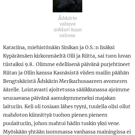
Ådskärin
valtava
ankkuri kuun
valossa.
Katariina, miehistönään Sinikan ja O.S.:n lisäksi
Kypärämäen kirkonmäeltä Olli ja Riitta, sai tuon luvan
tiistaiksi 9.8.. Olimme edellisenä päivänä purjehtineet
Riitan ja Ollin kanssa Kasnäsistä viiden mailin päähän
Bengtskäristä Ådskärin Merikarhusaareen avomeren
äärelle. Loistavasti ajoitetussa sääikkunassa ajoimme
seuraavana päivänä aamukymmeneksi majakan
laituriin. Keli oli tosiaan lähes tyyni, tuulella olisi ollut
mahdoton kiinnittyä tuohon pienen pieneen
puulaituriin, johon mahtui hädin tuskin yksi vene.
Myöskään yhtään isommassa vanhassa mainingissa ei