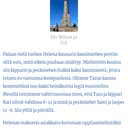
Per Wilson ja
O.S.
Palaan vielä tuohon Helena kuunarin kansimiehen pestiin
siltä osin, mitä oikein puuhaan sisältyy. Miehistöön kuuluu
siis kipparin ja perämiehen lisäksi kaksi kansimiestä, joista
toinen on vastuussa konepuolesta. Olimme Tarun kanssa
konemiehinä nuo kaksi heinäkuista legiä vuorotellen.
Merellä toimimme vahtivuoroissa siten, että Taru ja kippari
Kari olivat vahdissa 6-12 ja minä ja perämiehet Sami ja Jasper
12-6. Siis yöllä ja päivällä.
Helenan maksavia asiakkaita kutsutaan oppilasmiehistöksi