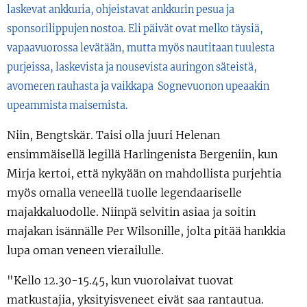
laskevat ankkuria, ohjeistavat ankkurin pesua ja
sponsorilippujen nostoa. Eli päivät ovat melko täysiä,
vapaavuorossa levätään, mutta myös nautitaan tuulesta
purjeissa, laskevista ja nousevista auringon säteistä,
avomeren rauhasta ja vaikkapa Sognevuonon upeaakin
upeammista maisemista.
Niin, Bengtskär. Taisi olla juuri Helenan
ensimmäisellä legillä Harlingenista Bergeniin, kun
Mirja kertoi, että nykyään on mahdollista purjehtia
myös omalla veneellä tuolle legendaariselle
majakkaluodolle. Niinpä selvitin asiaa ja soitin
majakan isännälle Per Wilsonille, jolta pitää hankkia
lupa oman veneen vierailulle.
"Kello 12.30-15.45, kun vuorolaivat tuovat
matkustajia, yksityisveneet eivät saa rantautua.