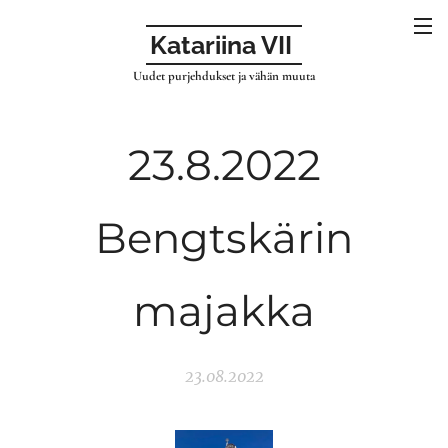
Katariina VII
Uudet purjehdukset ja vähän muuta
23.8.2022
Bengtskärin
majakka
23.08.2022