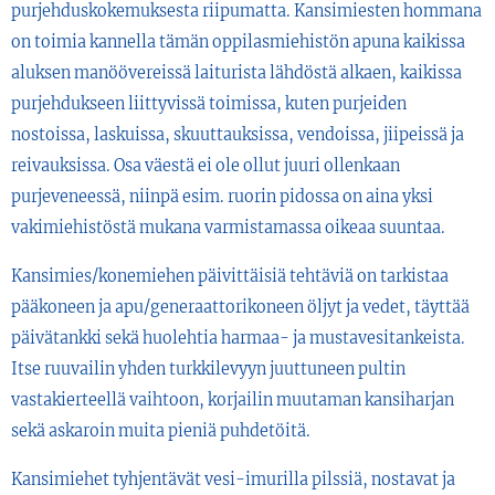
purjehduskokemuksesta riipumatta. Kansimiesten hommana
on toimia kannella tämän oppilasmiehistön apuna kaikissa
aluksen manöövereissä laiturista lähdöstä alkaen, kaikissa
purjehdukseen liittyvissä toimissa, kuten purjeiden
nostoissa, laskuissa, skuuttauksissa, vendoissa, jiipeissä ja
reivauksissa. Osa väestä ei ole ollut juuri ollenkaan
purjeveneessä, niinpä esim. ruorin pidossa on aina yksi
vakimiehistöstä mukana varmistamassa oikeaa suuntaa.
Kansimies/konemiehen päivittäisiä tehtäviä on tarkistaa
pääkoneen ja apu/generaattorikoneen öljyt ja vedet, täyttää
päivätankki sekä huolehtia harmaa- ja mustavesitankeista.
Itse ruuvailin yhden turkkilevyyn juuttuneen pultin
vastakierteellä vaihtoon, korjailin muutaman kansiharjan
sekä askaroin muita pieniä puhdetöitä.
Kansimiehet tyhjentävät vesi-imurilla pilssiä, nostavat ja