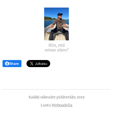
Niin, että
minne sitten?
Share
Kaikki oikeudet pidätetään 2019
Luotu
Webnodella